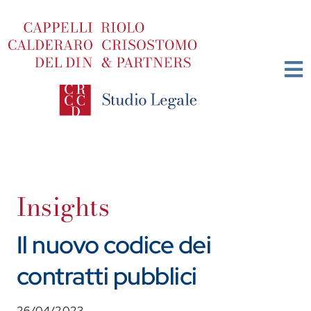
Salta
al
contenuto
Insights
Il nuovo codice dei
contratti pubblici
26/04/2023